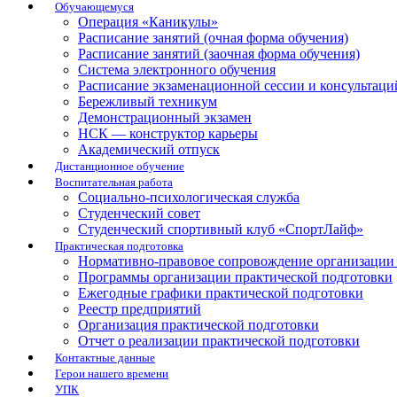
Обучающемуся
Операция «Каникулы»
Расписание занятий (очная форма обучения)
Расписание занятий (заочная форма обучения)
Система электронного обучения
Расписание экзаменационной сессии и консультаци
Бережливый техникум
Демонстрационный экзамен
НСК — конструктор карьеры
Академический отпуск
Дистанционное обучение
Воспитательная работа
Социально-психологическая служба
Студенческий совет
Студенческий спортивный клуб «СпортЛайф»
Практическая подготовка
Нормативно-правовое сопровождение организации 
Программы организации практической подготовки
Ежегодные графики практической подготовки
Реестр предприятий
Организация практической подготовки
Отчет о реализации практической подготовки
Контактные данные
Герои нашего времени
УПК