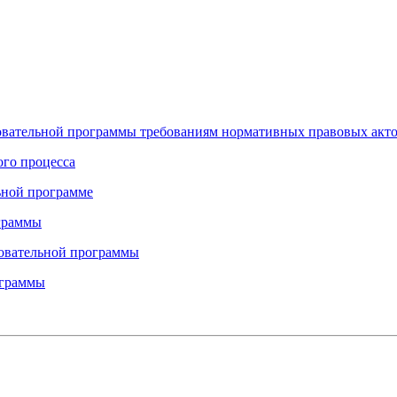
зовательной программы требованиям нормативных правовых акто
ого процесса
ьной программе
ограммы
зовательной программы
ограммы