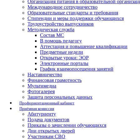
Организация питания в образовательной организац
Международное сотрудничество
Образовательные стандарты и требования
Стипендии и меры поддержки обучающихся
Трудоустройство выпускников
Методическая служба
Состав МС
В помощь педагогу
Аттестация и повышение квалификации
Предметные недели
Открытые уроки: ЭОР
Электронные порталы
График взаимопосещения занятий
Наставничество
Финансовая грамотность
Мультимедиа
Фотогалерея
Защита персональных данных
Профориентационный кабинет
Приёмная комиссия
Абитуриенту
Подача документов
Приказы о зачислении обучающихся
Дни открытых дверей
Участникам СВО