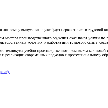
и диплома у выпускников уже будет первая запись в трудовой к
вом мастера производственного обучения оказывают услуги по 
роизводственных условиях, наработка ими трудового опыта, созд
кого техникума учебно-производственного комплекса как новой
а и реализации современных подходов к профессиональному об
рвис).