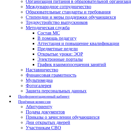
Организация питания в образовательной организац
Международное сотрудничество
Образовательные стандарты и требования
Стипендии и меры поддержки обучающихся
Трудоустройство выпускников
Методическая служба
Состав МС
В помощь педагогу
Аттестация и повышение квалификации
Предметные недели
Открытые уроки: ЭОР
Электронные порталы
График взаимопосещения занятий
Наставничество
Финансовая грамотность
Мультимедиа
Фотогалерея
Защита персональных данных
Профориентационный кабинет
Приёмная комиссия
Абитуриенту
Подача документов
Приказы о зачислении обучающихся
Дни открытых дверей
Участникам СВО