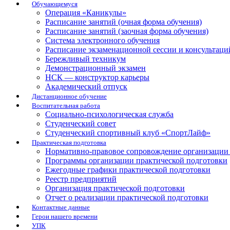
Обучающемуся
Операция «Каникулы»
Расписание занятий (очная форма обучения)
Расписание занятий (заочная форма обучения)
Система электронного обучения
Расписание экзаменационной сессии и консультаци
Бережливый техникум
Демонстрационный экзамен
НСК — конструктор карьеры
Академический отпуск
Дистанционное обучение
Воспитательная работа
Социально-психологическая служба
Студенческий совет
Студенческий спортивный клуб «СпортЛайф»
Практическая подготовка
Нормативно-правовое сопровождение организации 
Программы организации практической подготовки
Ежегодные графики практической подготовки
Реестр предприятий
Организация практической подготовки
Отчет о реализации практической подготовки
Контактные данные
Герои нашего времени
УПК