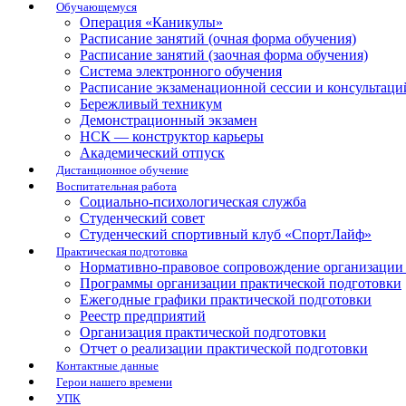
Обучающемуся
Операция «Каникулы»
Расписание занятий (очная форма обучения)
Расписание занятий (заочная форма обучения)
Система электронного обучения
Расписание экзаменационной сессии и консультаци
Бережливый техникум
Демонстрационный экзамен
НСК — конструктор карьеры
Академический отпуск
Дистанционное обучение
Воспитательная работа
Социально-психологическая служба
Студенческий совет
Студенческий спортивный клуб «СпортЛайф»
Практическая подготовка
Нормативно-правовое сопровождение организации 
Программы организации практической подготовки
Ежегодные графики практической подготовки
Реестр предприятий
Организация практической подготовки
Отчет о реализации практической подготовки
Контактные данные
Герои нашего времени
УПК