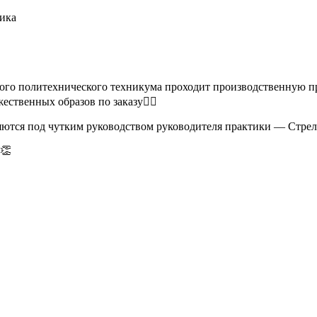
ика
кого политехнического техникума проходит производственную пр
ственных образов по заказу💇‍♀
ляются под чутким руководством руководителя практики — Стр
👏