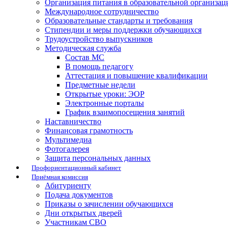
Организация питания в образовательной организац
Международное сотрудничество
Образовательные стандарты и требования
Стипендии и меры поддержки обучающихся
Трудоустройство выпускников
Методическая служба
Состав МС
В помощь педагогу
Аттестация и повышение квалификации
Предметные недели
Открытые уроки: ЭОР
Электронные порталы
График взаимопосещения занятий
Наставничество
Финансовая грамотность
Мультимедиа
Фотогалерея
Защита персональных данных
Профориентационный кабинет
Приёмная комиссия
Абитуриенту
Подача документов
Приказы о зачислении обучающихся
Дни открытых дверей
Участникам СВО