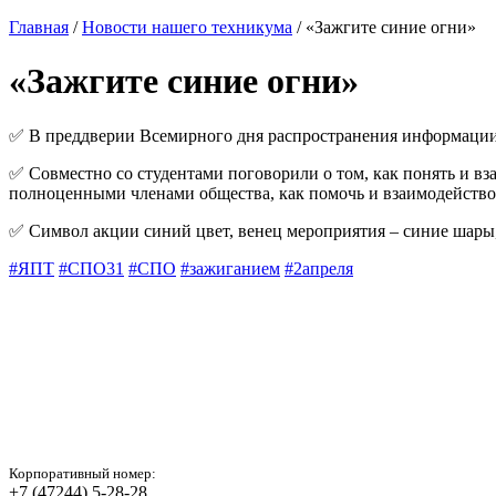
Главная
/
Новости нашего техникума
/ «Зажгите синие огни»
«Зажгите синие огни»
✅ В преддверии Всемирного дня распространения информации 
✅ Совместно со студентами поговорили о том, как понять и вз
полноценными членами общества, как помочь и взаимодейство
✅ Символ акции синий цвет, венец мероприятия – синие шары
#ЯПТ
#СПО31
#СПО
#зажиганием
#2апреля
Корпоративный номер:
+7 (47244) 5-28-28