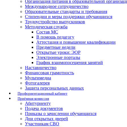
Организация питания в образовательной организац
Международное сотрудничество
Образовательные стандарты и требования
Стипендии и меры поддержки обучающихся
Трудоустройство выпускников
Методическая служба
Состав МС
В помощь педагогу
Аттестация и повышение квалификации
Предметные недели
Открытые уроки: ЭОР
Электронные порталы
График взаимопосещения занятий
Наставничество
Финансовая грамотность
Мультимедиа
Фотогалерея
Защита персональных данных
Профориентационный кабинет
Приёмная комиссия
Абитуриенту
Подача документов
Приказы о зачислении обучающихся
Дни открытых дверей
Участникам СВО