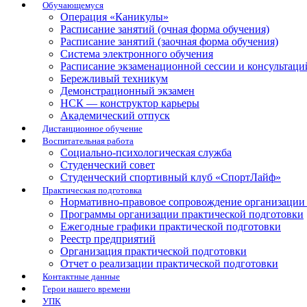
Обучающемуся
Операция «Каникулы»
Расписание занятий (очная форма обучения)
Расписание занятий (заочная форма обучения)
Система электронного обучения
Расписание экзаменационной сессии и консультаци
Бережливый техникум
Демонстрационный экзамен
НСК — конструктор карьеры
Академический отпуск
Дистанционное обучение
Воспитательная работа
Социально-психологическая служба
Студенческий совет
Студенческий спортивный клуб «СпортЛайф»
Практическая подготовка
Нормативно-правовое сопровождение организации 
Программы организации практической подготовки
Ежегодные графики практической подготовки
Реестр предприятий
Организация практической подготовки
Отчет о реализации практической подготовки
Контактные данные
Герои нашего времени
УПК