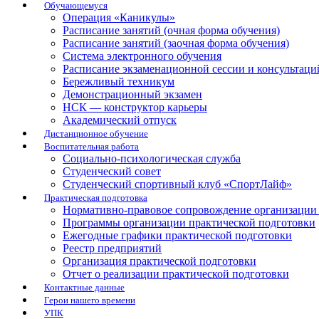
Обучающемуся
Операция «Каникулы»
Расписание занятий (очная форма обучения)
Расписание занятий (заочная форма обучения)
Система электронного обучения
Расписание экзаменационной сессии и консультаци
Бережливый техникум
Демонстрационный экзамен
НСК — конструктор карьеры
Академический отпуск
Дистанционное обучение
Воспитательная работа
Социально-психологическая служба
Студенческий совет
Студенческий спортивный клуб «СпортЛайф»
Практическая подготовка
Нормативно-правовое сопровождение организации 
Программы организации практической подготовки
Ежегодные графики практической подготовки
Реестр предприятий
Организация практической подготовки
Отчет о реализации практической подготовки
Контактные данные
Герои нашего времени
УПК