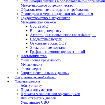
Организация питания в образовательной организац
Международное сотрудничество
Образовательные стандарты и требования
Стипендии и меры поддержки обучающихся
Трудоустройство выпускников
Методическая служба
Состав МС
В помощь педагогу
Аттестация и повышение квалификации
Предметные недели
Открытые уроки: ЭОР
Электронные порталы
График взаимопосещения занятий
Наставничество
Финансовая грамотность
Мультимедиа
Фотогалерея
Защита персональных данных
Профориентационный кабинет
Приёмная комиссия
Абитуриенту
Подача документов
Приказы о зачислении обучающихся
Дни открытых дверей
Участникам СВО