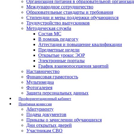
Организация питания в образовательной организац
Международное сотрудничество
Образовательные стандарты и требования
Стипендии и меры поддержки обучающихся
Трудоустройство выпускников
Методическая служба
Состав МС
В помощь педагогу
Аттестация и повышение квалификации
Предметные недели
Открытые уроки: ЭОР
Электронные порталы
График взаимопосещения занятий
Наставничество
Финансовая грамотность
Мультимедиа
Фотогалерея
Защита персональных данных
Профориентационный кабинет
Приёмная комиссия
Абитуриенту
Подача документов
Приказы о зачислении обучающихся
Дни открытых дверей
Участникам СВО