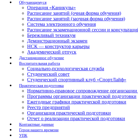
Обучающемуся
Операция «Каникулы»
Расписание занятий (очная форма обучения)
Расписание занятий (заочная форма обучения)
Система электронного обучения
Расписание экзаменационной сессии и консультаци
Бережливый техникум
Демонстрационный экзамен
НСК — конструктор карьеры
Академический отпуск
Дистанционное обучение
Воспитательная работа
Социально-психологическая служба
Студенческий совет
Студенческий спортивный клуб «СпортЛайф»
Практическая подготовка
Нормативно-правовое сопровождение организации 
Программы организации практической подготовки
Ежегодные графики практической подготовки
Реестр предприятий
Организация практической подготовки
Отчет о реализации практической подготовки
Контактные данные
Герои нашего времени
УПК