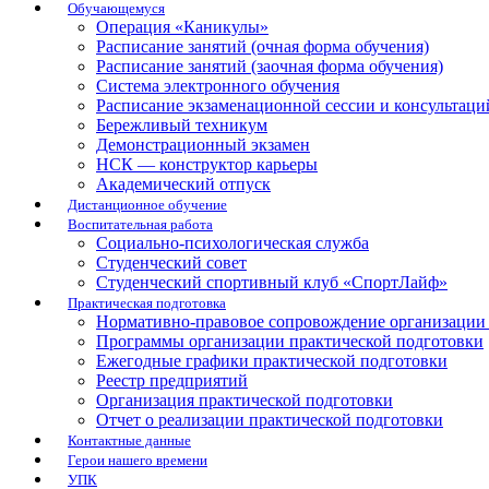
Обучающемуся
Операция «Каникулы»
Расписание занятий (очная форма обучения)
Расписание занятий (заочная форма обучения)
Система электронного обучения
Расписание экзаменационной сессии и консультаци
Бережливый техникум
Демонстрационный экзамен
НСК — конструктор карьеры
Академический отпуск
Дистанционное обучение
Воспитательная работа
Социально-психологическая служба
Студенческий совет
Студенческий спортивный клуб «СпортЛайф»
Практическая подготовка
Нормативно-правовое сопровождение организации 
Программы организации практической подготовки
Ежегодные графики практической подготовки
Реестр предприятий
Организация практической подготовки
Отчет о реализации практической подготовки
Контактные данные
Герои нашего времени
УПК