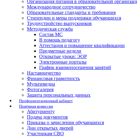
Организация питания в образовательной организац
Международное сотрудничество
Образовательные стандарты и требования
Стипендии и меры поддержки обучающихся
Трудоустройство выпускников
Методическая служба
Состав МС
В помощь педагогу
Аттестация и повышение квалификации
Предметные недели
Открытые уроки: ЭОР
Электронные порталы
График взаимопосещения занятий
Наставничество
Финансовая грамотность
Мультимедиа
Фотогалерея
Защита персональных данных
Профориентационный кабинет
Приёмная комиссия
Абитуриенту
Подача документов
Приказы о зачислении обучающихся
Дни открытых дверей
Участникам СВО