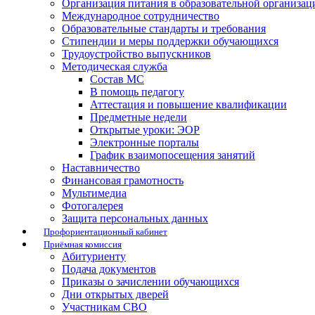
Организация питания в образовательной организац
Международное сотрудничество
Образовательные стандарты и требования
Стипендии и меры поддержки обучающихся
Трудоустройство выпускников
Методическая служба
Состав МС
В помощь педагогу
Аттестация и повышение квалификации
Предметные недели
Открытые уроки: ЭОР
Электронные порталы
График взаимопосещения занятий
Наставничество
Финансовая грамотность
Мультимедиа
Фотогалерея
Защита персональных данных
Профориентационный кабинет
Приёмная комиссия
Абитуриенту
Подача документов
Приказы о зачислении обучающихся
Дни открытых дверей
Участникам СВО