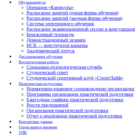
Обучающемуся
Операция «Каникулы»
Расписание занятий (очная форма обучения)
Расписание занятий (заочная форма обучения)
Система электронного обучения
Расписание экзаменационной сессии и консультаци
Бережливый техникум
Демонстрационный экзамен
НСК — конструктор карьеры
Академический отпуск
Дистанционное обучение
Воспитательная работа
Социально-психологическая служба
Студенческий совет
Студенческий спортивный клуб «СпортЛайф»
Практическая подготовка
Нормативно-правовое сопровождение организации 
Программы организации практической подготовки
Ежегодные графики практической подготовки
Реестр предприятий
Организация практической подготовки
Отчет о реализации практической подготовки
Контактные данные
Герои нашего времени
УПК