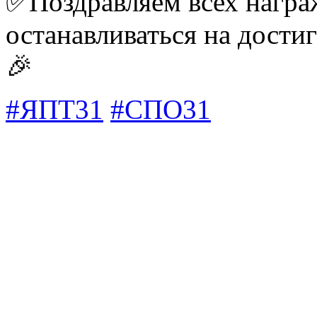
✅Поздравляем всех награ
останавливаться на достиг
🎉
#ЯПТ31
#СПО31