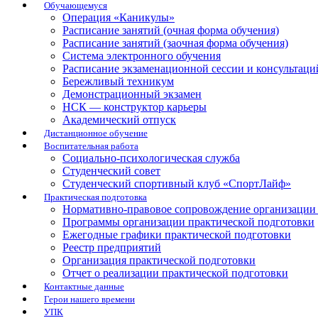
Обучающемуся
Операция «Каникулы»
Расписание занятий (очная форма обучения)
Расписание занятий (заочная форма обучения)
Система электронного обучения
Расписание экзаменационной сессии и консультаци
Бережливый техникум
Демонстрационный экзамен
НСК — конструктор карьеры
Академический отпуск
Дистанционное обучение
Воспитательная работа
Социально-психологическая служба
Студенческий совет
Студенческий спортивный клуб «СпортЛайф»
Практическая подготовка
Нормативно-правовое сопровождение организации 
Программы организации практической подготовки
Ежегодные графики практической подготовки
Реестр предприятий
Организация практической подготовки
Отчет о реализации практической подготовки
Контактные данные
Герои нашего времени
УПК