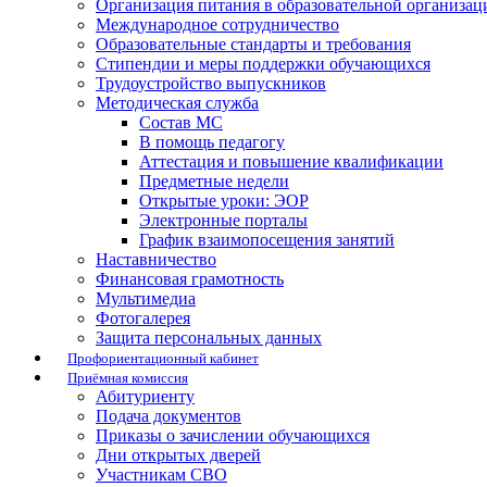
Организация питания в образовательной организац
Международное сотрудничество
Образовательные стандарты и требования
Стипендии и меры поддержки обучающихся
Трудоустройство выпускников
Методическая служба
Состав МС
В помощь педагогу
Аттестация и повышение квалификации
Предметные недели
Открытые уроки: ЭОР
Электронные порталы
График взаимопосещения занятий
Наставничество
Финансовая грамотность
Мультимедиа
Фотогалерея
Защита персональных данных
Профориентационный кабинет
Приёмная комиссия
Абитуриенту
Подача документов
Приказы о зачислении обучающихся
Дни открытых дверей
Участникам СВО