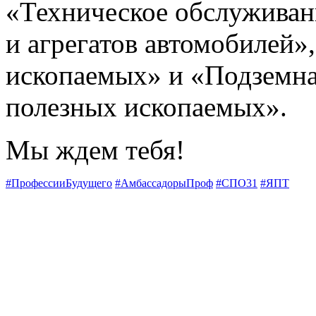
«Техническое обслуживани
и агрегатов автомобилей
ископаемых» и «Подземна
полезных ископаемых».
Мы ждем тебя!
#ПрофессииБудущего
#АмбассадорыПроф
#СПО31
#ЯПТ