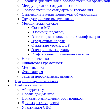
Организация питания в образовательной организац
Международное сотрудничество
Образовательные стандарты и требования
Стипендии и меры поддержки обучающихся
Трудоустройство выпускников
Методическая служба
Состав МС
В помощь педагогу
Аттестация и повышение квалификации
Предметные недели
Открытые уроки: ЭОР
Электронные порталы
График взаимопосещения занятий
Наставничество
Финансовая грамотность
Мультимедиа
Фотогалерея
Защита персональных данных
Профориентационный кабинет
Приёмная комиссия
Абитуриенту
Подача документов
Приказы о зачислении обучающихся
Дни открытых дверей
Участникам СВО