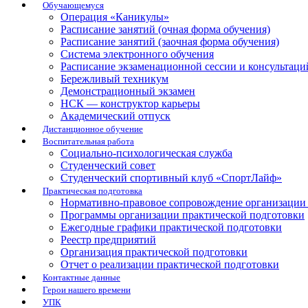
Обучающемуся
Операция «Каникулы»
Расписание занятий (очная форма обучения)
Расписание занятий (заочная форма обучения)
Система электронного обучения
Расписание экзаменационной сессии и консультаци
Бережливый техникум
Демонстрационный экзамен
НСК — конструктор карьеры
Академический отпуск
Дистанционное обучение
Воспитательная работа
Социально-психологическая служба
Студенческий совет
Студенческий спортивный клуб «СпортЛайф»
Практическая подготовка
Нормативно-правовое сопровождение организации 
Программы организации практической подготовки
Ежегодные графики практической подготовки
Реестр предприятий
Организация практической подготовки
Отчет о реализации практической подготовки
Контактные данные
Герои нашего времени
УПК