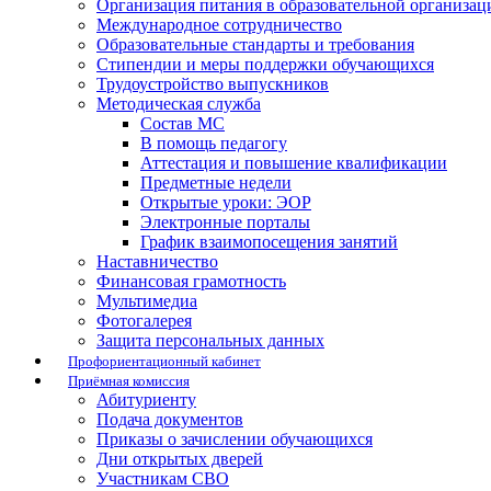
Организация питания в образовательной организац
Международное сотрудничество
Образовательные стандарты и требования
Стипендии и меры поддержки обучающихся
Трудоустройство выпускников
Методическая служба
Состав МС
В помощь педагогу
Аттестация и повышение квалификации
Предметные недели
Открытые уроки: ЭОР
Электронные порталы
График взаимопосещения занятий
Наставничество
Финансовая грамотность
Мультимедиа
Фотогалерея
Защита персональных данных
Профориентационный кабинет
Приёмная комиссия
Абитуриенту
Подача документов
Приказы о зачислении обучающихся
Дни открытых дверей
Участникам СВО