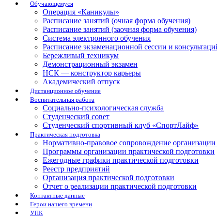
Обучающемуся
Операция «Каникулы»
Расписание занятий (очная форма обучения)
Расписание занятий (заочная форма обучения)
Система электронного обучения
Расписание экзаменационной сессии и консультаци
Бережливый техникум
Демонстрационный экзамен
НСК — конструктор карьеры
Академический отпуск
Дистанционное обучение
Воспитательная работа
Социально-психологическая служба
Студенческий совет
Студенческий спортивный клуб «СпортЛайф»
Практическая подготовка
Нормативно-правовое сопровождение организации 
Программы организации практической подготовки
Ежегодные графики практической подготовки
Реестр предприятий
Организация практической подготовки
Отчет о реализации практической подготовки
Контактные данные
Герои нашего времени
УПК