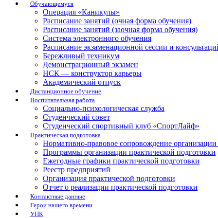
Обучающемуся
Операция «Каникулы»
Расписание занятий (очная форма обучения)
Расписание занятий (заочная форма обучения)
Система электронного обучения
Расписание экзаменационной сессии и консультаци
Бережливый техникум
Демонстрационный экзамен
НСК — конструктор карьеры
Академический отпуск
Дистанционное обучение
Воспитательная работа
Социально-психологическая служба
Студенческий совет
Студенческий спортивный клуб «СпортЛайф»
Практическая подготовка
Нормативно-правовое сопровождение организации 
Программы организации практической подготовки
Ежегодные графики практической подготовки
Реестр предприятий
Организация практической подготовки
Отчет о реализации практической подготовки
Контактные данные
Герои нашего времени
УПК