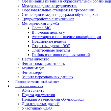
Организация питания в образовательной организац
Международное сотрудничество
Образовательные стандарты и требования
Стипендии и меры поддержки обучающихся
Трудоустройство выпускников
Методическая служба
Состав МС
В помощь педагогу
Аттестация и повышение квалификации
Предметные недели
Открытые уроки: ЭОР
Электронные порталы
График взаимопосещения занятий
Наставничество
Финансовая грамотность
Мультимедиа
Фотогалерея
Защита персональных данных
Профориентационный кабинет
Приёмная комиссия
Абитуриенту
Подача документов
Приказы о зачислении обучающихся
Дни открытых дверей
Участникам СВО