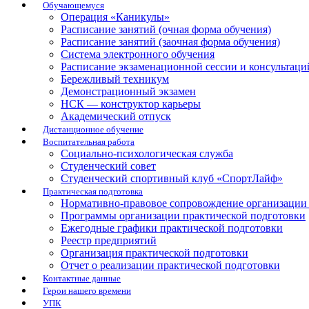
Обучающемуся
Операция «Каникулы»
Расписание занятий (очная форма обучения)
Расписание занятий (заочная форма обучения)
Система электронного обучения
Расписание экзаменационной сессии и консультаци
Бережливый техникум
Демонстрационный экзамен
НСК — конструктор карьеры
Академический отпуск
Дистанционное обучение
Воспитательная работа
Социально-психологическая служба
Студенческий совет
Студенческий спортивный клуб «СпортЛайф»
Практическая подготовка
Нормативно-правовое сопровождение организации 
Программы организации практической подготовки
Ежегодные графики практической подготовки
Реестр предприятий
Организация практической подготовки
Отчет о реализации практической подготовки
Контактные данные
Герои нашего времени
УПК