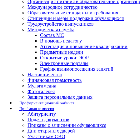
Организация питания в образовательной организац
Международное сотрудничество
Образовательные стандарты и требования
Стипендии и меры поддержки обучающихся
Трудоустройство выпускников
Методическая служба
Состав МС
В помощь педагогу
Аттестация и повышение квалификации
Предметные недели
Открытые уроки: ЭОР
Электронные порталы
График взаимопосещения занятий
Наставничество
Финансовая грамотность
Мультимедиа
Фотогалерея
Защита персональных данных
Профориентационный кабинет
Приёмная комиссия
Абитуриенту
Подача документов
Приказы о зачислении обучающихся
Дни открытых дверей
Участникам СВО