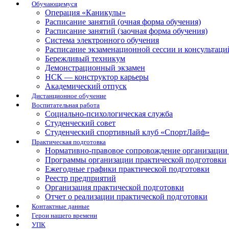
Обучающемуся
Операция «Каникулы»
Расписание занятий (очная форма обучения)
Расписание занятий (заочная форма обучения)
Система электронного обучения
Расписание экзаменационной сессии и консультаци
Бережливый техникум
Демонстрационный экзамен
НСК — конструктор карьеры
Академический отпуск
Дистанционное обучение
Воспитательная работа
Социально-психологическая служба
Студенческий совет
Студенческий спортивный клуб «СпортЛайф»
Практическая подготовка
Нормативно-правовое сопровождение организации 
Программы организации практической подготовки
Ежегодные графики практической подготовки
Реестр предприятий
Организация практической подготовки
Отчет о реализации практической подготовки
Контактные данные
Герои нашего времени
УПК