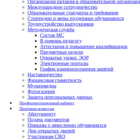
Организация питания в образовательной организац
Международное сотрудничество
Образовательные стандарты и требования
Стипендии и меры поддержки обучающихся
Трудоустройство выпускников
Методическая служба
Состав МС
В помощь педагогу
Аттестация и повышение квалификации
Предметные недели
Открытые уроки: ЭОР
Электронные порталы
График взаимопосещения занятий
Наставничество
Финансовая грамотность
Мультимедиа
Фотогалерея
Защита персональных данных
Профориентационный кабинет
Приёмная комиссия
Абитуриенту
Подача документов
Приказы о зачислении обучающихся
Дни открытых дверей
Участникам СВО