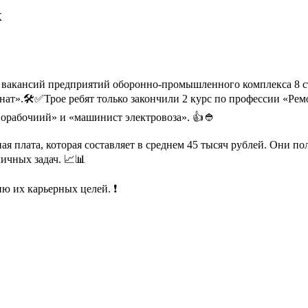
К
акансий предприятий оборонно-промышленного комплекса 8 сту
т».🛠✅Трое ребят только закончили 2 курс по профессии «Рем
орабочиий» и «машинист электровоза». 👍👲
ая плата, которая составляет в среднем 45 тысяч рублей. Они
личных задач. 📈📊
ю их карьерных целей. ❗