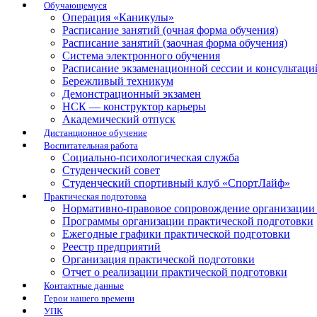
Обучающемуся
Операция «Каникулы»
Расписание занятий (очная форма обучения)
Расписание занятий (заочная форма обучения)
Система электронного обучения
Расписание экзаменационной сессии и консультаци
Бережливый техникум
Демонстрационный экзамен
НСК — конструктор карьеры
Академический отпуск
Дистанционное обучение
Воспитательная работа
Социально-психологическая служба
Студенческий совет
Студенческий спортивный клуб «СпортЛайф»
Практическая подготовка
Нормативно-правовое сопровождение организации 
Программы организации практической подготовки
Ежегодные графики практической подготовки
Реестр предприятий
Организация практической подготовки
Отчет о реализации практической подготовки
Контактные данные
Герои нашего времени
УПК