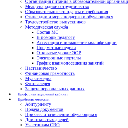
Организация питания в образовательной организац
Международное сотрудничество
Образовательные стандарты и требования
Стипендии и меры поддержки обучающихся
Трудоустройство выпускников
Методическая служба
Состав МС
В помощь педагогу
Аттестация и повышение квалификации
Предметные недели
Открытые уроки: ЭОР
Электронные порталы
График взаимопосещения занятий
Наставничество
Финансовая грамотность
Мультимедиа
Фотогалерея
Защита персональных данных
Профориентационный кабинет
Приёмная комиссия
Абитуриенту
Подача документов
Приказы о зачислении обучающихся
Дни открытых дверей
Участникам СВО