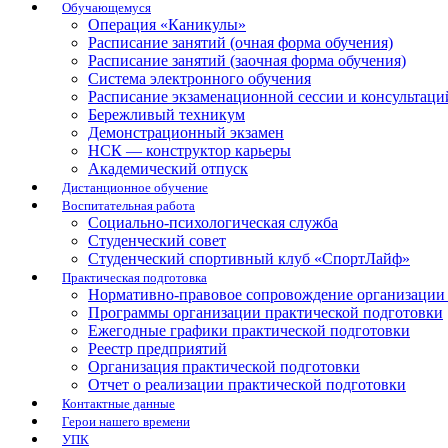
Обучающемуся
Операция «Каникулы»
Расписание занятий (очная форма обучения)
Расписание занятий (заочная форма обучения)
Система электронного обучения
Расписание экзаменационной сессии и консультаци
Бережливый техникум
Демонстрационный экзамен
НСК — конструктор карьеры
Академический отпуск
Дистанционное обучение
Воспитательная работа
Социально-психологическая служба
Студенческий совет
Студенческий спортивный клуб «СпортЛайф»
Практическая подготовка
Нормативно-правовое сопровождение организации 
Программы организации практической подготовки
Ежегодные графики практической подготовки
Реестр предприятий
Организация практической подготовки
Отчет о реализации практической подготовки
Контактные данные
Герои нашего времени
УПК