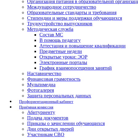
Организация питания в образовательной организац
Международное сотрудничество
Образовательные стандарты и требования
Стипендии и меры поддержки обучающихся
Трудоустройство выпускников
Методическая служба
Состав МС
В помощь педагогу
Аттестация и повышение квалификации
Предметные недели
Открытые уроки: ЭОР
Электронные порталы
График взаимопосещения занятий
Наставничество
Финансовая грамотность
Мультимедиа
Фотогалерея
Защита персональных данных
Профориентационный кабинет
Приёмная комиссия
Абитуриенту
Подача документов
Приказы о зачислении обучающихся
Дни открытых дверей
Участникам СВО