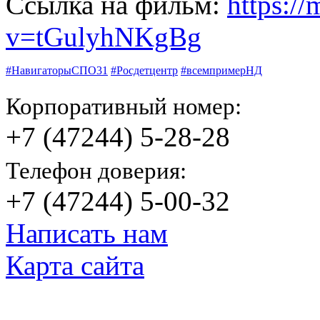
Ссылка на фильм:
https:/
v=tGulyhNKgBg
#НавигаторыСПО31
#Росдетцентр
#всемпримерНД
Корпоративный номер:
+7 (47244) 5-28-28
Телефон доверия:
+7 (47244) 5-00-32
Написать нам
Карта сайта
© Яковлевский Политехнический Тех