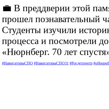
💼 В преддверии этой пам
прошел познавательный ча
Студенты изучили истор
процесса и посмотрели д
«Нюрнберг. 70 лет спустя
#НавигаторыСПО
#НавигаторыСПО31
#Росдетцентр
#оНюрнб