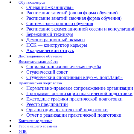
Обучающемуся
Операция «Каникулы»
Расписание занятий (очная форма обучения)
Расписание занятий (заочная форма обучения)
Система электронного обучения
Расписание экзаменационной сессии и консультаци
Бережливый техникум
Демонстрационный экзамен
НСК — конструктор карьеры
Академический отпуск
Дистанционное обучение
Воспитательная работа
Социально-психологическая служба
Студенческий совет
Студенческий спортивный клуб «СпортЛайф»
Практическая подготовка
Нормативно-правовое сопровождение организации 
Программы организации практической подготовки
Ежегодные графики практической подготовки
Реестр предприятий
Организация практической подготовки
Отчет о реализации практической подготовки
Контактные данные
Герои нашего времени
УПК