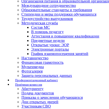
Организация питания в образовательной организац
Международное сотрудничество
Образовательные стандарты и требования
Стипендии и меры поддержки обучающихся
Трудоустройство выпускников
Методическая служба
Состав МС
В помощь педагогу
Аттестация и повышение квалификации
Предметные недели
Открытые уроки: ЭОР
Электронные порталы
График взаимопосещения занятий
Наставничество
Финансовая грамотность
Мультимедиа
Фотогалерея
Защита персональных данных
Профориентационный кабинет
Приёмная комиссия
Абитуриенту
Подача документов
Приказы о зачислении обучающихся
Дни открытых дверей
Участникам СВО