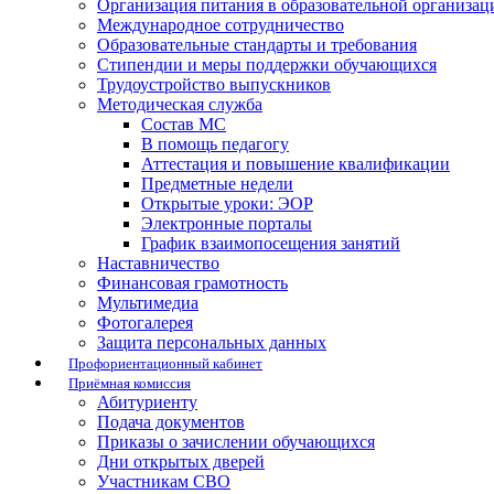
Организация питания в образовательной организац
Международное сотрудничество
Образовательные стандарты и требования
Стипендии и меры поддержки обучающихся
Трудоустройство выпускников
Методическая служба
Состав МС
В помощь педагогу
Аттестация и повышение квалификации
Предметные недели
Открытые уроки: ЭОР
Электронные порталы
График взаимопосещения занятий
Наставничество
Финансовая грамотность
Мультимедиа
Фотогалерея
Защита персональных данных
Профориентационный кабинет
Приёмная комиссия
Абитуриенту
Подача документов
Приказы о зачислении обучающихся
Дни открытых дверей
Участникам СВО