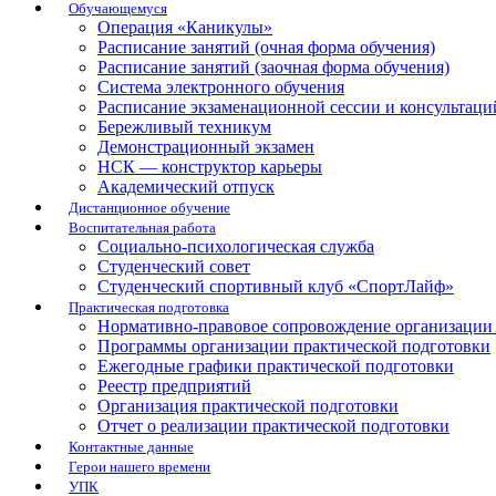
Обучающемуся
Операция «Каникулы»
Расписание занятий (очная форма обучения)
Расписание занятий (заочная форма обучения)
Система электронного обучения
Расписание экзаменационной сессии и консультаци
Бережливый техникум
Демонстрационный экзамен
НСК — конструктор карьеры
Академический отпуск
Дистанционное обучение
Воспитательная работа
Социально-психологическая служба
Студенческий совет
Студенческий спортивный клуб «СпортЛайф»
Практическая подготовка
Нормативно-правовое сопровождение организации 
Программы организации практической подготовки
Ежегодные графики практической подготовки
Реестр предприятий
Организация практической подготовки
Отчет о реализации практической подготовки
Контактные данные
Герои нашего времени
УПК