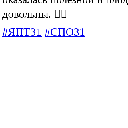
довольны. 👍🏻
#ЯПТ31
#СПО31